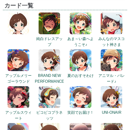
カード一覧
純白ドレスアッ
あま～い森へよ
みんなのマスコ
プ
うこそ♪
ット神さま
アップルメリー
BRAND NEW
夏のおすそわけ
アニマル・パレ
ゴーラウンド
PERFORMANCE
ード♪
アップルスウィ
ピコピコプラネ
笑顔でお届け！
UNI-ONAIR
ート
ッツ