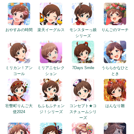
おやすみの時間
楽天イーグルス
モンスターっ娘
りんごのマーチ
シリーズ
ミリカン！アン
ミリアニセレク
7Days Smile
うららかなひと
コール
ション
とき
壮瞥町りんご大
もふもふチェン
コンセプト★コ
はんなり雛
使2024
ジ！シリーズ
スチュームシリ
ーズ