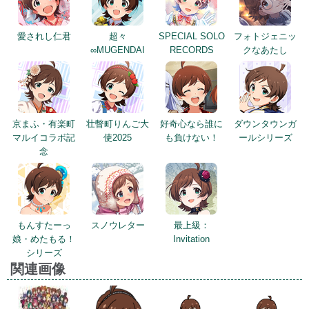
愛されし仁君
超々
SPECIAL SOLO
フォトジェニッ
∞MUGENDAI
RECORDS
クなあたし
京まふ・有楽町
壮瞥町りんご大
好奇心なら誰に
ダウンタウンガ
マルイコラボ記
使2025
も負けない！
ールシリーズ
念
もんすたーっ
スノウレター
最上級：
娘・めたもる！
Invitation
シリーズ
関連画像