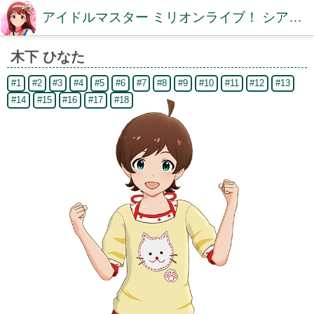
アイドルマスター ミリオンライブ！ シアターデイズDB【ミリシタDB】
木下 ひなた
#1
#2
#3
#4
#5
#6
#7
#8
#9
#10
#11
#12
#13
#14
#15
#16
#17
#18