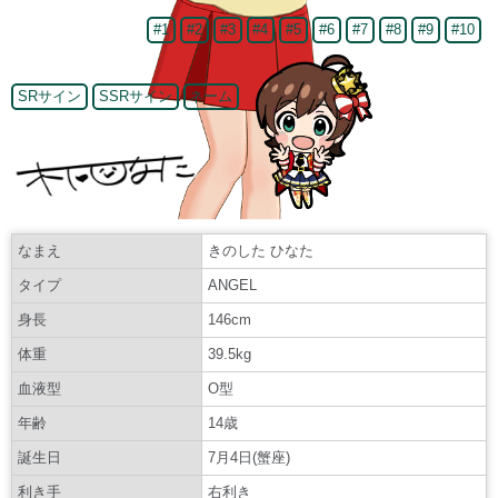
#1
#2
#3
#4
#5
#6
#7
#8
#9
#10
SRサイン
SSRサイン
ネーム
なまえ
きのした ひなた
タイプ
ANGEL
身長
146cm
体重
39.5kg
血液型
O型
年齢
14歳
誕生日
7月4日(蟹座)
利き手
右利き