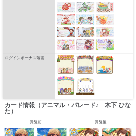
ログインボーナス落書
カード情報（アニマル・パレード♪ 木下 ひな
た）
覚醒前
覚醒後