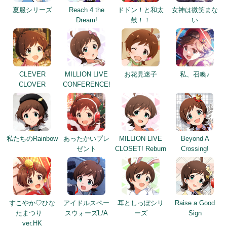
夏服シリーズ
Reach 4 the
ドドン！と和太
女神は微笑まな
Dream!
鼓！！
い
CLEVER
MILLION LIVE
お花見迷子
私、召喚♪
CLOVER
CONFERENCE!
私たちのRainbow
あったかいプレ
MILLION LIVE
Beyond A
ゼント
CLOSET! Reburn
Crossing!
すこやか♡ひな
アイドルスペー
耳としっぽシリ
Raise a Good
たまつり
スウォーズL/A
ーズ
Sign
ver.HK