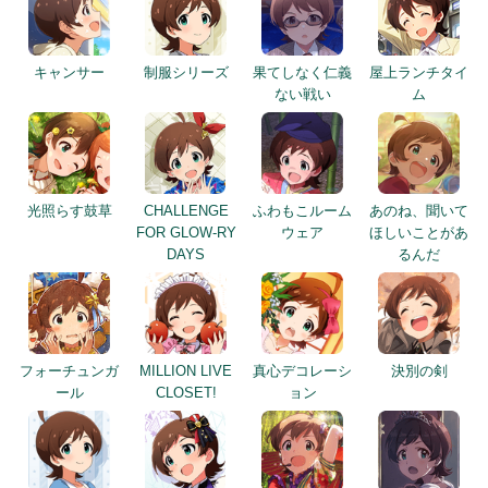
キャンサー
制服シリーズ
果てしなく仁義
屋上ランチタイ
ない戦い
ム
光照らす鼓草
CHALLENGE
ふわもこルーム
あのね、聞いて
FOR GLOW-RY
ウェア
ほしいことがあ
DAYS
るんだ
フォーチュンガ
MILLION LIVE
真心デコレーシ
決別の剣
ール
CLOSET!
ョン