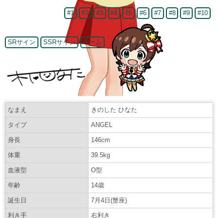
#1
#2
#3
#4
#5
#6
#7
#8
#9
#10
SRサイン
SSRサイン
ネーム
なまえ
きのした ひなた
タイプ
ANGEL
身長
146cm
体重
39.5kg
血液型
O型
年齢
14歳
誕生日
7月4日(蟹座)
利き手
右利き