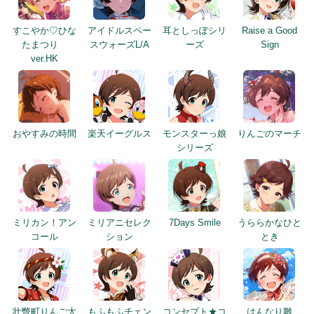
すこやか♡ひな
アイドルスペー
耳としっぽシリ
Raise a Good
たまつり
スウォーズL/A
ーズ
Sign
ver.HK
おやすみの時間
楽天イーグルス
モンスターっ娘
りんごのマーチ
シリーズ
ミリカン！アン
ミリアニセレク
7Days Smile
うららかなひと
コール
ション
とき
壮瞥町りんご大
もふもふチェン
コンセプト★コ
はんなり雛