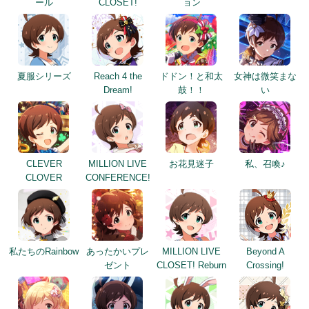
ール
CLOSET!
ョン
夏服シリーズ
Reach 4 the
ドドン！と和太
女神は微笑まな
Dream!
鼓！！
い
CLEVER
MILLION LIVE
お花見迷子
私、召喚♪
CLOVER
CONFERENCE!
私たちのRainbow
あったかいプレ
MILLION LIVE
Beyond A
ゼント
CLOSET! Reburn
Crossing!