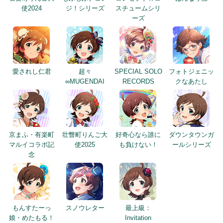
使2024
ジ！シリーズ
スチュームシリ
ーズ
愛されし仁君
超々
SPECIAL SOLO
フォトジェニッ
∞MUGENDAI
RECORDS
クなあたし
京まふ・有楽町
壮瞥町りんご大
好奇心なら誰に
ダウンタウンガ
マルイコラボ記
使2025
も負けない！
ールシリーズ
念
もんすたーっ
スノウレター
最上級：
娘・めたもる！
Invitation