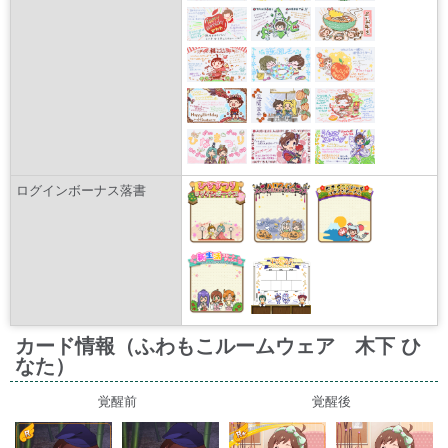
ログインボーナス落書
カード情報（ふわもこルームウェア 木下 ひ
なた）
覚醒前
覚醒後