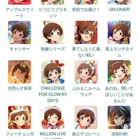
アップルスウィ
ピコピコプラネ
笑顔でお届け！
UNI-ONAIR
ート
ッツ
キャンサー
制服シリーズ
果てしなく仁義
屋上ランチタイ
ない戦い
ム
光照らす鼓草
CHALLENGE
ふわもこルーム
あのね、聞いて
FOR GLOW-RY
ウェア
ほしいことがあ
DAYS
るんだ
フォーチュンガ
MILLION LIVE
真心デコレーシ
決別の剣