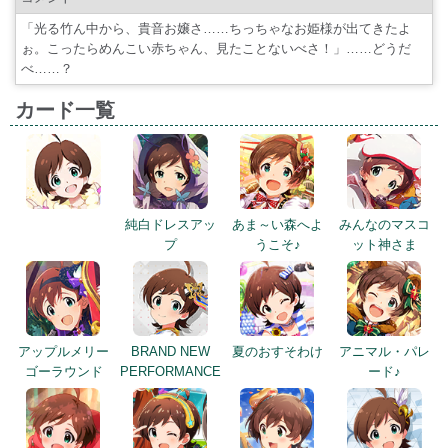
「光る竹ん中から、貴音お嬢さ……ちっちゃなお姫様が出てきたよ
ぉ。こったらめんこい赤ちゃん、見たことないべさ！」……どうだ
べ……？
カード一覧
純白ドレスアッ
あま～い森へよ
みんなのマスコ
プ
うこそ♪
ット神さま
アップルメリー
BRAND NEW
夏のおすそわけ
アニマル・パレ
ゴーラウンド
PERFORMANCE
ード♪