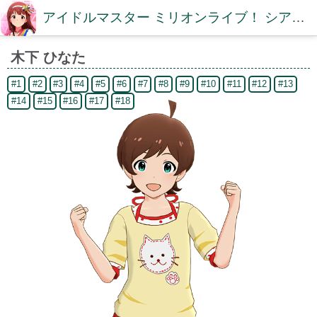
アイドルマスター ミリオンライブ！ シアターデイズDB【ミリシタDB】
木下 ひなた
#1
#2
#3
#4
#5
#6
#7
#8
#9
#10
#11
#12
#13
#14
#15
#16
#17
#18