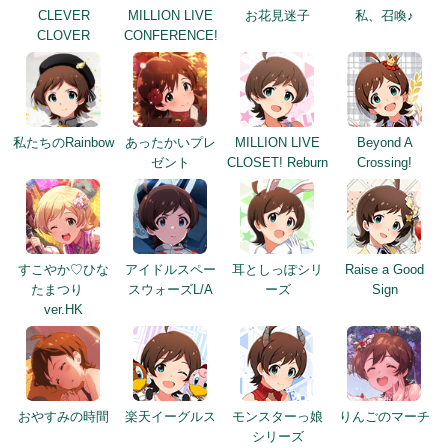
CLEVER
MILLION LIVE
お花見迷子
私、召喚♪
CLOVER
CONFERENCE!
私たちのRainbow
あったかいプレ
MILLION LIVE
Beyond A
ゼント
CLOSET! Reburn
Crossing!
すこやか♡ひな
アイドルスペー
耳としっぽシリ
Raise a Good
たまつり
スウォーズL/A
ーズ
Sign
ver.HK
おやすみの時間
楽天イーグルス
モンスターっ娘
りんごのマーチ
シリーズ