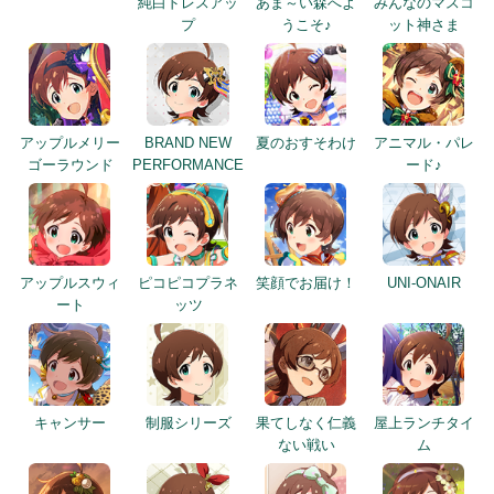
純白ドレスアッ
あま～い森へよ
みんなのマスコ
プ
うこそ♪
ット神さま
アップルメリー
BRAND NEW
夏のおすそわけ
アニマル・パレ
ゴーラウンド
PERFORMANCE
ード♪
アップルスウィ
ピコピコプラネ
笑顔でお届け！
UNI-ONAIR
ート
ッツ
キャンサー
制服シリーズ
果てしなく仁義
屋上ランチタイ
ない戦い
ム