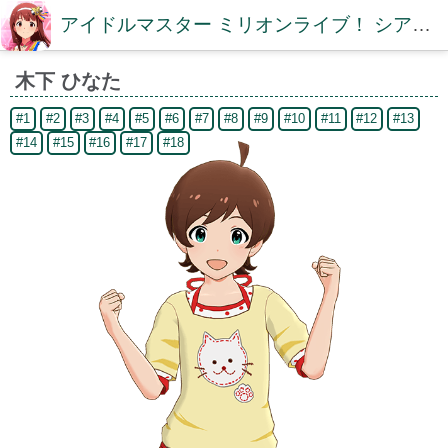
アイドルマスター ミリオンライブ！ シアターデイズDB【ミリシタDB】
木下 ひなた
#1
#2
#3
#4
#5
#6
#7
#8
#9
#10
#11
#12
#13
#14
#15
#16
#17
#18