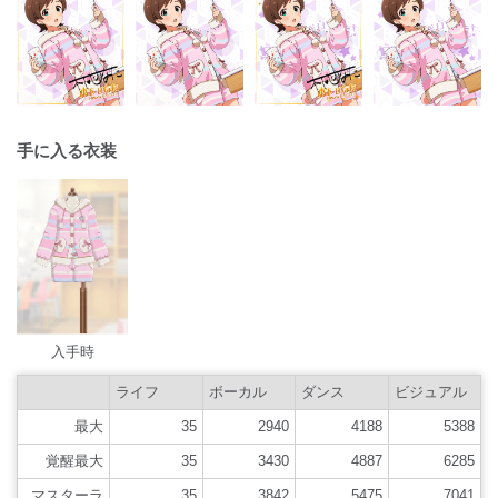
手に入る衣装
入手時
ライフ
ボーカル
ダンス
ビジュアル
最大
35
2940
4188
5388
覚醒最大
35
3430
4887
6285
マスターラ
35
3842
5475
7041