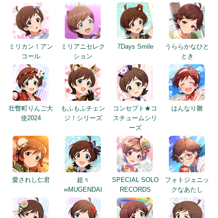
ミリカン！アン
ミリアニセレク
7Days Smile
うららかなひと
コール
ション
とき
壮瞥町りんご大
もふもふチェン
コンセプト★コ
はんなり雛
使2024
ジ！シリーズ
スチュームシリ
ーズ
愛されし仁君
超々
SPECIAL SOLO
フォトジェニッ
∞MUGENDAI
RECORDS
クなあたし