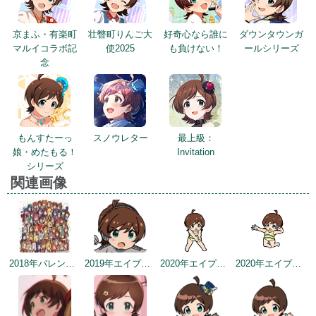
京まふ・有楽町
壮瞥町りんご大
好奇心なら誰に
ダウンタウンガ
マルイコラボ記
使2025
も負けない！
ールシリーズ
念
もんすたーっ
スノウレター
最上級：
娘・めたもる！
Invitation
シリーズ
関連画像
2018年バレンタインデー公式ツイート
2019年エイプリルミニゲーム
2020年エイプリルフールネタ
2020年エイプリルフールネタ