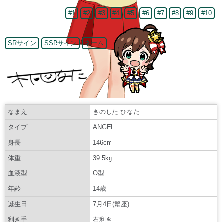
#1
#2
#3
#4
#5
#6
#7
#8
#9
#10
SRサイン
SSRサイン
ネーム
なまえ
きのした ひなた
タイプ
ANGEL
身長
146cm
体重
39.5kg
血液型
O型
年齢
14歳
誕生日
7月4日(蟹座)
利き手
右利き