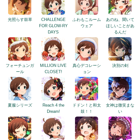
光照らす鼓草
CHALLENGE
ふわもこルーム
あのね、聞いて
FOR GLOW-RY
ウェア
ほしいことがあ
DAYS
るんだ
フォーチュンガ
MILLION LIVE
真心デコレーシ
決別の剣
ール
CLOSET!
ョン
夏服シリーズ
Reach 4 the
ドドン！と和太
女神は微笑まな
Dream!
鼓！！
い