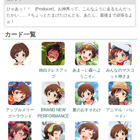
ひゃあっ！！ {Producer}、お神輿って、こんなふうに走るもんだっ
たかい……？ちょっとたまげたけんども、あたし、最後まで頑張るよ
ぉ！
カード一覧
純白ドレスアッ
あま～い森へよ
みんなのマスコ
プ
うこそ♪
ット神さま
アップルメリー
BRAND NEW
夏のおすそわけ
アニマル・パレ
ゴーラウンド
PERFORMANCE
ード♪