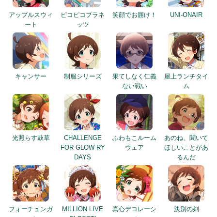
アップルスウィ
ピコピコプラネ
笑顔でお届け！
UNI-ONAIR
ート
ッツ
キャンサー
制服シリーズ
果てしなく仁義
屋上ランチタイ
ない戦い
ム
光照らす鼓草
CHALLENGE
ふわもこルーム
あのね、聞いて
FOR GLOW-RY
ウェア
ほしいことがあ
DAYS
るんだ
フォーチュンガ
MILLION LIVE
真心デコレーシ
決別の剣