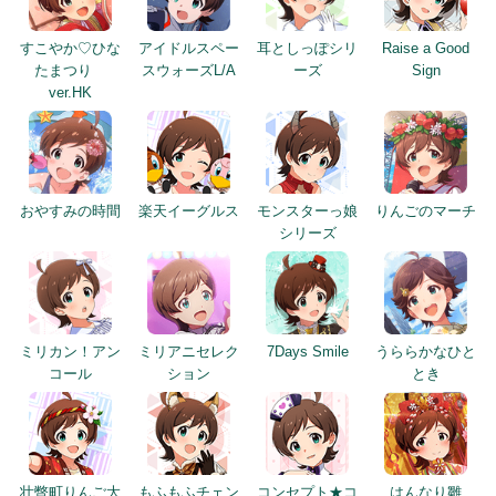
すこやか♡ひな
アイドルスペー
耳としっぽシリ
Raise a Good
たまつり
スウォーズL/A
ーズ
Sign
ver.HK
おやすみの時間
楽天イーグルス
モンスターっ娘
りんごのマーチ
シリーズ
ミリカン！アン
ミリアニセレク
7Days Smile
うららかなひと
コール
ション
とき
壮瞥町りんご大
もふもふチェン
コンセプト★コ
はんなり雛