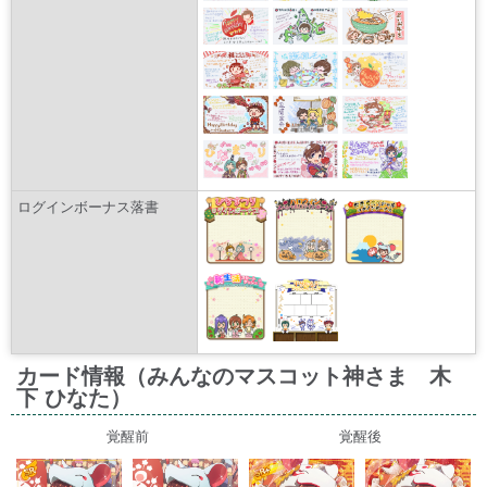
ログインボーナス落書
カード情報（みんなのマスコット神さま 木
下 ひなた）
覚醒前
覚醒後