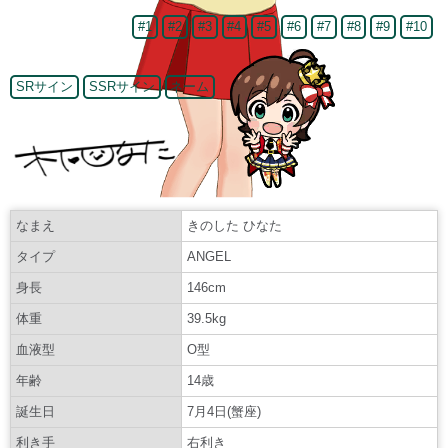
#1
#2
#3
#4
#5
#6
#7
#8
#9
#10
SRサイン
SSRサイン
ネーム
なまえ
きのした ひなた
タイプ
ANGEL
身長
146cm
体重
39.5kg
血液型
O型
年齢
14歳
誕生日
7月4日(蟹座)
利き手
右利き