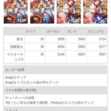
ライフ
ボーカル
ダンス
ビジュアル
最大
35
3936
5042
2724
覚醒最大
35
4592
5883
3177
マスターラ
35
5144
6587
3557
ンク4
センター効果
Angelステップ
Angelタイプのダンス値が60％アップ
スキル効果(Lv最大時)
チューチュー大合唱
7秒ごとに45％の確率で3秒間、Perfectのスコアが26％アップ
コメント