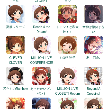
ール
CLOSET!
ョン
夏服シリーズ
Reach 4 the
ドドン！と和太
女神は微笑まな
Dream!
鼓！！
い
CLEVER
MILLION LIVE
お花見迷子
私、召喚♪
CLOVER
CONFERENCE!
私たちのRainbow
あったかいプレ
MILLION LIVE
Beyond A
ゼント
CLOSET! Reburn
Crossing!