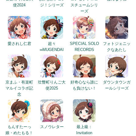
使2024
ジ！シリーズ
スチュームシリ
ーズ
愛されし仁君
超々
SPECIAL SOLO
フォトジェニッ
∞MUGENDAI
RECORDS
クなあたし
京まふ・有楽町
壮瞥町りんご大
好奇心なら誰に
ダウンタウンガ
マルイコラボ記
使2025
も負けない！
ールシリーズ
念
もんすたーっ
スノウレター
最上級：
娘・めたもる！
Invitation