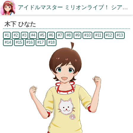
アイドルマスター ミリオンライブ！ シアターデイズDB【ミリシタDB】
木下 ひなた
#1
#2
#3
#4
#5
#6
#7
#8
#9
#10
#11
#12
#13
#14
#15
#16
#17
#18