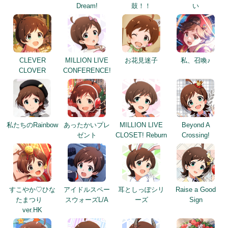
Dream!
鼓！！
い
CLEVER
MILLION LIVE
お花見迷子
私、召喚♪
CLOVER
CONFERENCE!
私たちのRainbow
あったかいプレ
MILLION LIVE
Beyond A
ゼント
CLOSET! Reburn
Crossing!
すこやか♡ひな
アイドルスペー
耳としっぽシリ
Raise a Good
たまつり
スウォーズL/A
ーズ
Sign
ver.HK