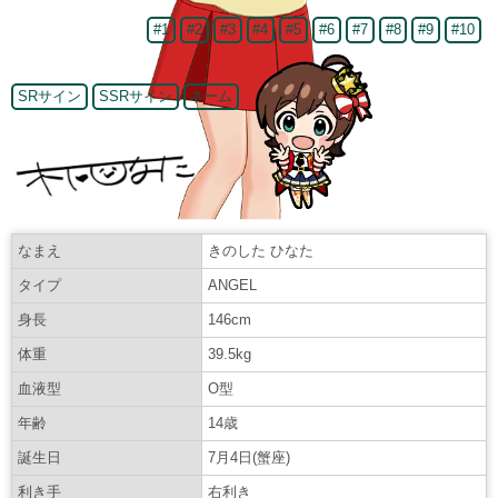
#1
#2
#3
#4
#5
#6
#7
#8
#9
#10
SRサイン
SSRサイン
ネーム
なまえ
きのした ひなた
タイプ
ANGEL
身長
146cm
体重
39.5kg
血液型
O型
年齢
14歳
誕生日
7月4日(蟹座)
利き手
右利き