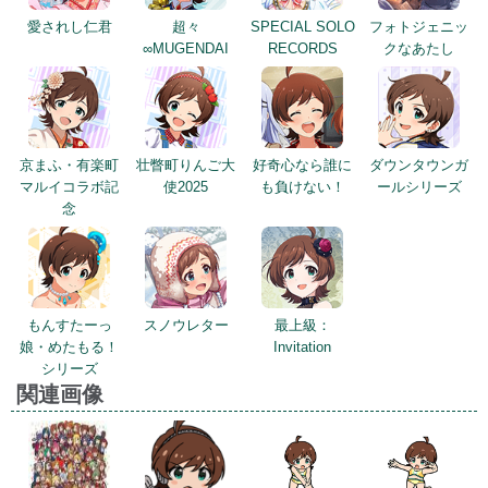
愛されし仁君
超々
SPECIAL SOLO
フォトジェニッ
∞MUGENDAI
RECORDS
クなあたし
京まふ・有楽町
壮瞥町りんご大
好奇心なら誰に
ダウンタウンガ
マルイコラボ記
使2025
も負けない！
ールシリーズ
念
もんすたーっ
スノウレター
最上級：
娘・めたもる！
Invitation
シリーズ
関連画像