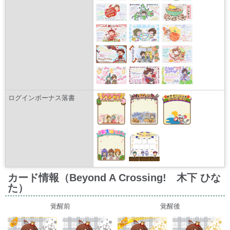
ログインボーナス落書
カード情報（Beyond A Crossing! 木下 ひな
た）
覚醒前
覚醒後