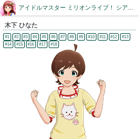
アイドルマスター ミリオンライブ！ シアターデイズDB【ミリシタDB】
木下 ひなた
#1
#2
#3
#4
#5
#6
#7
#8
#9
#10
#11
#12
#13
#14
#15
#16
#17
#18