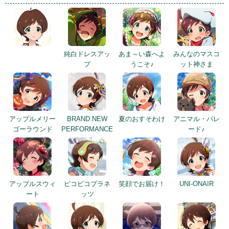
純白ドレスアッ
あま～い森へよ
みんなのマスコ
プ
うこそ♪
ット神さま
アップルメリー
BRAND NEW
夏のおすそわけ
アニマル・パレ
ゴーラウンド
PERFORMANCE
ード♪
アップルスウィ
ピコピコプラネ
笑顔でお届け！
UNI-ONAIR
ート
ッツ