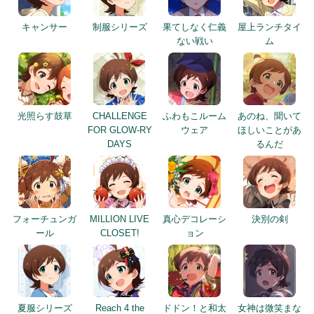
キャンサー
制服シリーズ
果てしなく仁義
屋上ランチタイ
ない戦い
ム
光照らす鼓草
CHALLENGE
ふわもこルーム
あのね、聞いて
FOR GLOW-RY
ウェア
ほしいことがあ
DAYS
るんだ
フォーチュンガ
MILLION LIVE
真心デコレーシ
決別の剣
ール
CLOSET!
ョン
夏服シリーズ
Reach 4 the
ドドン！と和太
女神は微笑まな