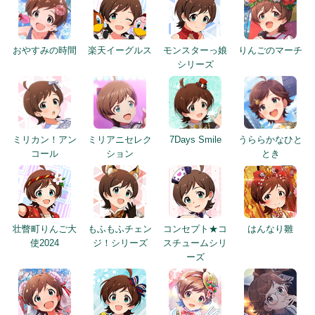
おやすみの時間
楽天イーグルス
モンスターっ娘
りんごのマーチ
シリーズ
ミリカン！アン
ミリアニセレク
7Days Smile
うららかなひと
コール
ション
とき
壮瞥町りんご大
もふもふチェン
コンセプト★コ
はんなり雛
使2024
ジ！シリーズ
スチュームシリ
ーズ