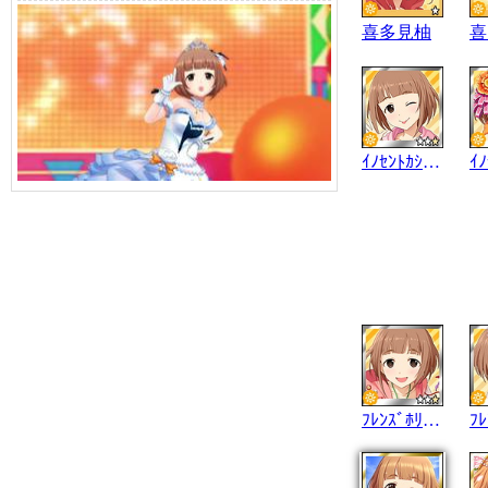
喜多見柚
喜
ｲﾉｾﾝﾄｶｼﾞｭｱﾙ
ﾌﾚﾝｽﾞﾎﾘﾃﾞｰ