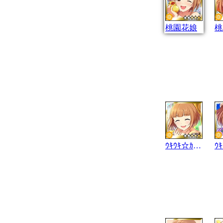
桃園花娘
桃
ｳｷｳｷ☆ｶﾌｪ気分