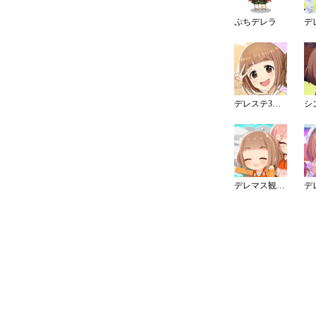
ぷちデレラ
デレステ3周年カウントダウンイラスト
デレマス観光大使（埼玉）