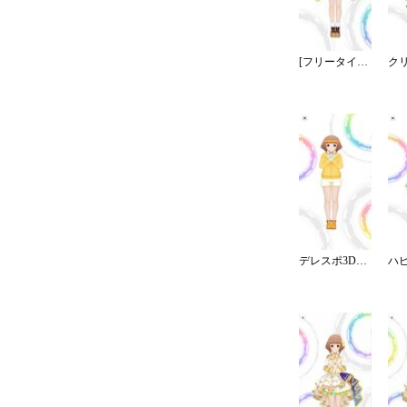
[フリータイム☆クリスマス]喜多見柚
デレスポ3Dコミュ：ラジオ体操第１・第２