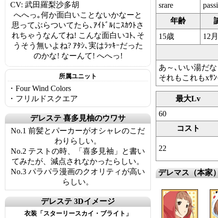
CV: 武田羅梨沙多胡
srare
pass
へへっ｡何か面白いことないかなーと
年齢
思ってぶらついてたら､ｱｲﾄﾞﾙにｽｶｳﾄさ
れちゃうなんてね! こんな面白いｺﾄ､そ
15歳
12
うそう無いよね? ｱﾀｼ､実はﾗｯｷｰだった
のかな! なーんて! へへっ!
あ～､いい湯だな
所属ユニット
それもこれもxｻﾝ
・Four Wind Colors
・フリルドスクエア
最大Lv
60
デレステ 喜多見柚のウワサ
コスト
No.1 前髪とパーカーがオシャレのこだ
わりらしい。
22
No.2 テストの時、「喜多見袖」と書い
てみたが、減点されなかったらしい。
No.3 パラパラ漫画のクオリティが高い
デレマス（本家
らしい。
デレステ 3Dイメージ
衣装「スターリースカイ・ブライト」