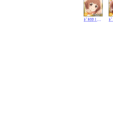
ﾄﾞｷﾜｸ ! ﾕｽﾞﾚｼﾋﾟ