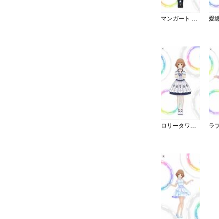
マンガート ビームスコーデ／W
ロリータワンピ・白薔薇姫の夢想