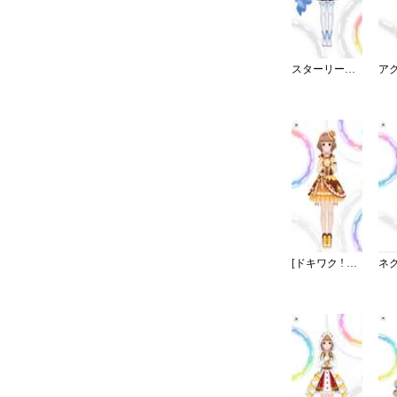
スターリースカイ・ブライト
[ドキワク ! ユズレシピ]喜多見柚