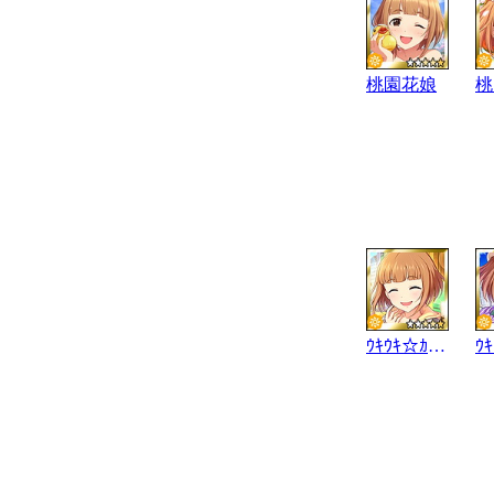
桃園花娘
桃
ｳｷｳｷ☆ｶﾌｪ気分