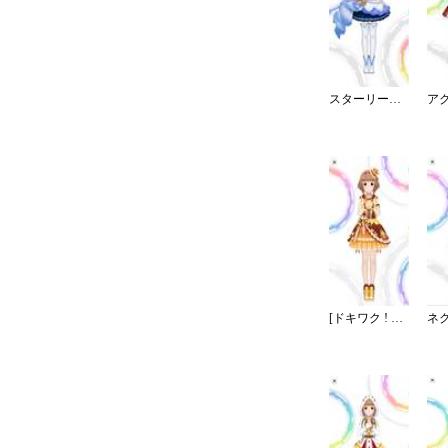
スターリースカイ・ブライト
[ドキワク ! ユズレシピ]喜多見柚