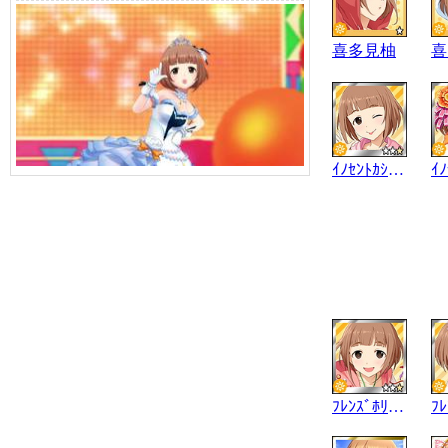
喜多見柚
喜
ｲﾉｾﾝﾄｶｼﾞｭｱﾙ
ﾌﾚﾝｽﾞﾎﾘﾃﾞｰ