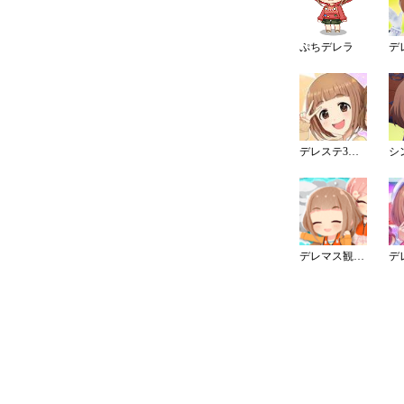
ぷちデレラ
デレステ3周年カウントダウンイラスト
デレマス観光大使（埼玉）