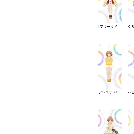
[フリータイム☆クリスマス]喜多見柚
デレスポ3Dコミュ：ラジオ体操第１・第２