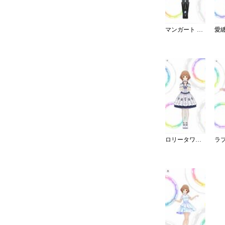
マンガート ビームスコーデ／W
ロリータワンピ・白薔薇姫の夢想