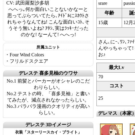
CV: 武田羅梨沙多胡
srare
passi
へへっ｡何か面白いことないかなーと
年齢
誕
思ってぶらついてたら､ｱｲﾄﾞﾙにｽｶｳﾄさ
れちゃうなんてね! こんな面白いｺﾄ､そ
15歳
12月
うそう無いよね? ｱﾀｼ､実はﾗｯｷｰだった
のかな! なーんて! へへっ!
さん､にｰ､ﾜﾝ､ﾌ
所属ユニット
んやっちゃって! 
お♪
・Four Wind Colors
・フリルドスクエア
最大Lv
デレステ 喜多見柚のウワサ
70
No.1 前髪とパーカーがオシャレのこだ
コスト
わりらしい。
No.2 テストの時、「喜多見袖」と書い
25
てみたが、減点されなかったらしい。
No.3 パラパラ漫画のクオリティが高い
らしい。
デレマス（本家
デレステ 3Dイメージ
衣装「スターリースカイ・ブライト」