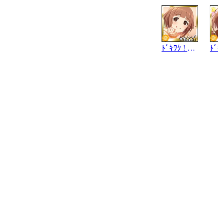
ﾄﾞｷﾜｸ ! ﾕｽﾞﾚｼﾋﾟ