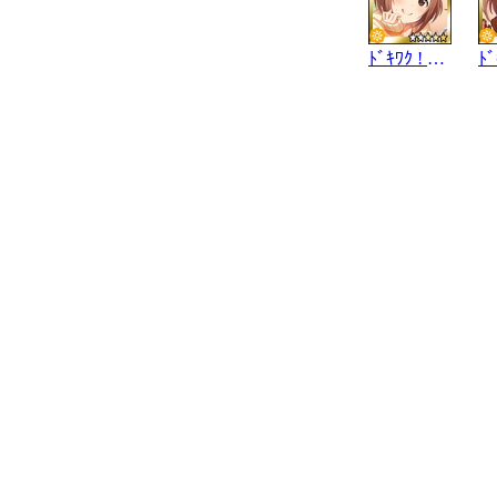
ﾄﾞｷﾜｸ ! ﾕｽﾞﾚｼﾋﾟ