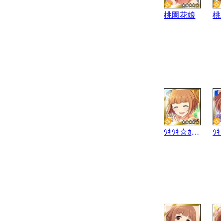
桃園花娘
桃
ｳｷｳｷ☆ｶﾌｪ気分