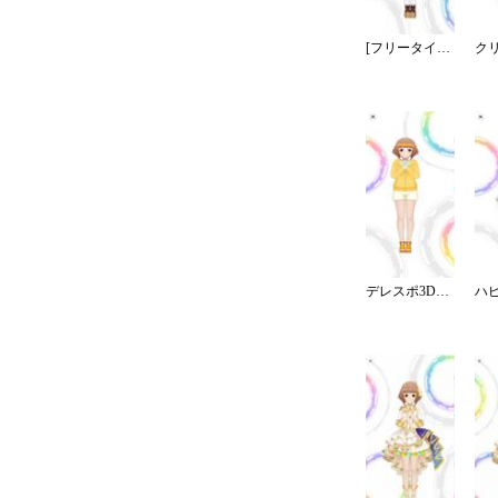
[フリータイム☆クリスマス]喜多見柚
デレスポ3Dコミュ：ラジオ体操第１・第２