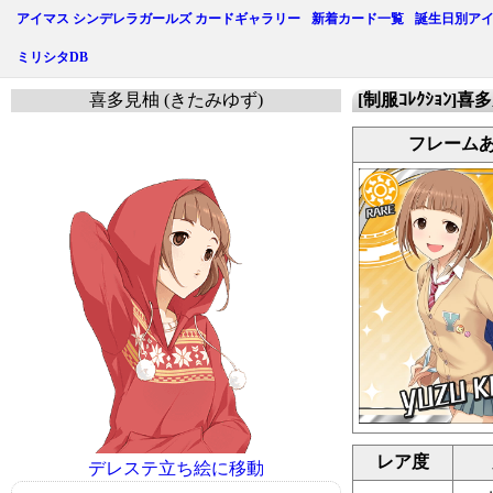
アイマス シンデレラガールズ カードギャラリー
新着カード一覧
誕生日別ア
ミリシタDB
喜多見柚 (きたみゆず)
[制服ｺﾚｸｼｮﾝ]
フレーム
レア度
デレステ立ち絵に移動