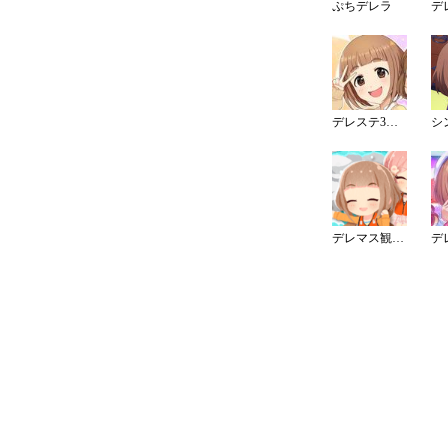
ぷちデレラ
デレステ3周年カウントダウンイラスト
デレマス観光大使（埼玉）