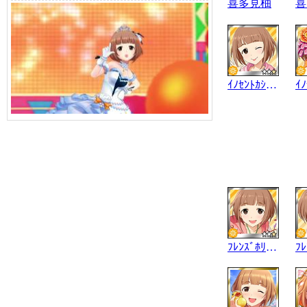
喜多見柚
喜
ｲﾉｾﾝﾄｶｼﾞｭｱﾙ
ﾌﾚﾝｽﾞﾎﾘﾃﾞｰ