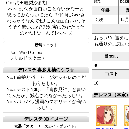
rare
pass
CV: 武田羅梨沙多胡
へへっ｡何か面白いことないかなーと
年齢
思ってぶらついてたら､ｱｲﾄﾞﾙにｽｶｳﾄさ
15歳
12
れちゃうなんてね! こんな面白いｺﾄ､そ
うそう無いよね? ｱﾀｼ､実はﾗｯｷｰだった
のかな! なーんて! へへっ!
おっ､xｻﾝ! 迎
も通りの元気いっ
所属ユニット
・Four Wind Colors
最大Lv
・フリルドスクエア
40
デレステ 喜多見柚のウワサ
コスト
No.1 前髪とパーカーがオシャレのこだ
10
わりらしい。
No.2 テストの時、「喜多見袖」と書い
デレマス（本家
てみたが、減点されなかったらしい。
No.3 パラパラ漫画のクオリティが高い
らしい。
デレステ 3Dイメージ
衣装「スターリースカイ・ブライト」