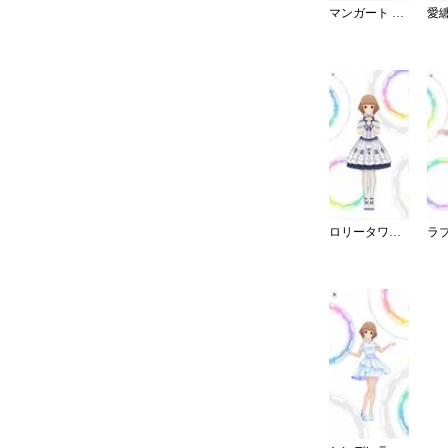
マンガート ビームスコーデ／W
ロリータワンピ・白薔薇姫の夢想