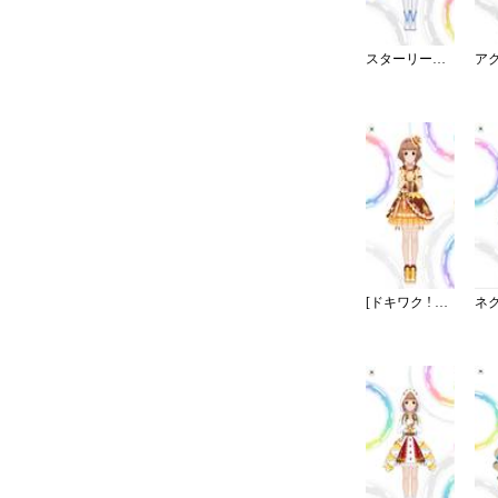
スターリースカイ・ブライト
[ドキワク ! ユズレシピ]喜多見柚