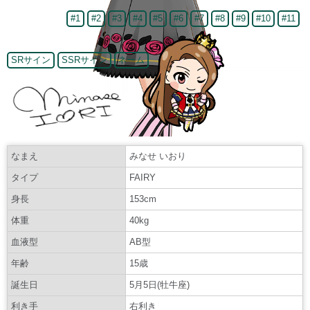
#1
#2
#3
#4
#5
#6
#7
#8
#9
#10
#11
SRサイン
SSRサイン
ネーム
なまえ
みなせ いおり
タイプ
FAIRY
身長
153cm
体重
40kg
血液型
AB型
年齢
15歳
誕生日
5月5日(牡牛座)
利き手
右利き