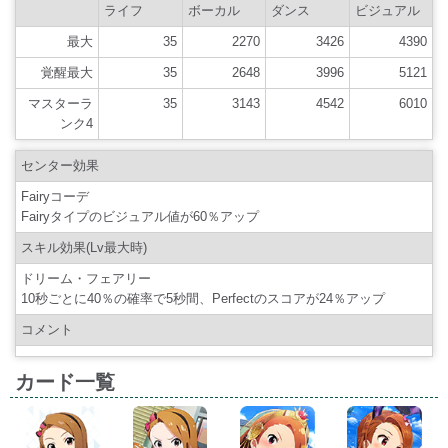
ライフ
ボーカル
ダンス
ビジュアル
最大
35
2270
3426
4390
覚醒最大
35
2648
3996
5121
マスターラ
35
3143
4542
6010
ンク4
センター効果
Fairyコーデ
Fairyタイプのビジュアル値が60％アップ
スキル効果(Lv最大時)
ドリーム・フェアリー
10秒ごとに40％の確率で5秒間、Perfectのスコアが24％アップ
コメント
カード一覧