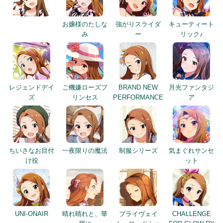
お嬢様のたしな
強がりスライダ
キューティート
み
ー
リック♪
レジェンドデイ
ご機嫌ローズプ
BRAND NEW
月光ファンタジ
ズ
リンセス
PERFORMANCE
ア
ちいさなお目付
一夜限りの魔法
制服シリーズ
気まぐれサンセ
け役
ット
UNI-ONAIR
晴れ晴れと、華
プライヴェイ
CHALLENGE