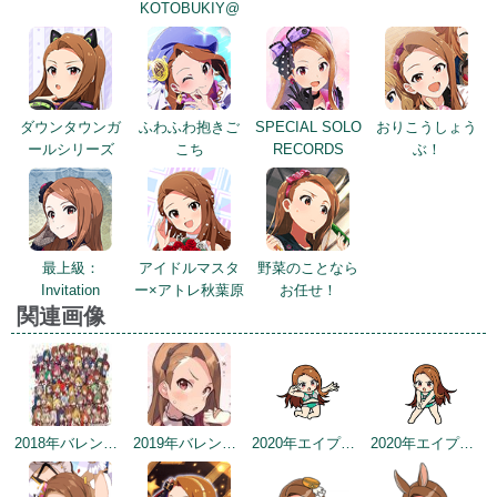
KOTOBUKIY@
ダウンタウンガ
ふわふわ抱きご
SPECIAL SOLO
おりこうしょう
ールシリーズ
こち
RECORDS
ぶ！
最上級：
アイドルマスタ
野菜のことなら
Invitation
ー×アトレ秋葉原
お任せ！
関連画像
2018年バレンタインデー公式ツイート
2019年バレンタイントップ画面
2020年エイプリルフールネタ
2020年エイプリルフールネタ