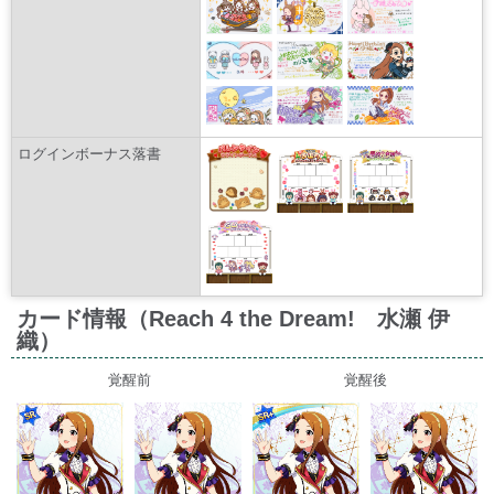
ログインボーナス落書
カード情報（Reach 4 the Dream! 水瀬 伊
織）
覚醒前
覚醒後