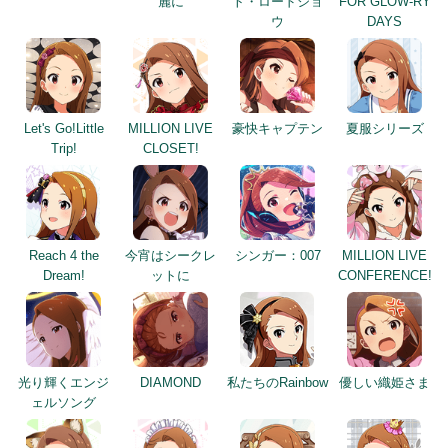
麗に
ト・ロードショ
FOR GLOW-RY
ウ
DAYS
Let's Go!Little
MILLION LIVE
豪快キャプテン
夏服シリーズ
Trip!
CLOSET!
Reach 4 the
今宵はシークレ
シンガー：007
MILLION LIVE
Dream!
ットに
CONFERENCE!
光り輝くエンジ
DIAMOND
私たちのRainbow
優しい織姫さま
ェルソング