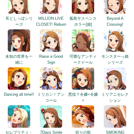
耳としっぽシリ
MILLION LIVE
孤島サスペンス
Beyond A
ーズ
CLOSET! Reburn
ホラー[娘]
Crossing!
未知の世界を一
Raise a Good
可憐なアンティ
モンスターっ娘
緒に
Sign
ークドール
シリーズ
Dancing all time!!
ミリカン！アン
悪役？令嬢<令嬢
ミリアニセレク
コール
>
ション
セレブリティ・
7Days Smile
祈りの歌
SMOKING