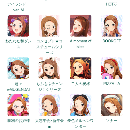
アイランド
HOT♡
ver.IM
わたわた和ダン
コンセプト★コ
A moment of
BOOKOFF
ス
スチュームシリ
bliss
ーズ
超々
もふもふチェン
二人の祝杯
PIZZA-LA
∞MUGENDAI
ジ！シリーズ
勝利のお姫様
大忘年会×新年会
夢色メルヘンワ
ソナー
in
ンダー