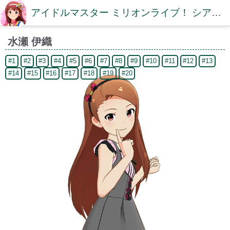
アイドルマスター ミリオンライブ！ シアターデイズDB【ミリシタDB】
水瀬 伊織
#1
#2
#3
#4
#5
#6
#7
#8
#9
#10
#11
#12
#13
#14
#15
#16
#17
#18
#19
#20