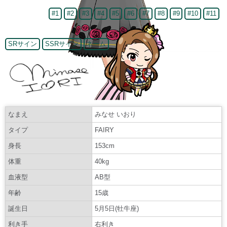
#1
#2
#3
#4
#5
#6
#7
#8
#9
#10
#11
SRサイン
SSRサイン
ネーム
なまえ
みなせ いおり
タイプ
FAIRY
身長
153cm
体重
40kg
血液型
AB型
年齢
15歳
誕生日
5月5日(牡牛座)
利き手
右利き