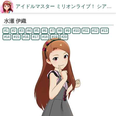
アイドルマスター ミリオンライブ！ シアターデイズDB【ミリシタDB】
水瀬 伊織
#1
#2
#3
#4
#5
#6
#7
#8
#9
#10
#11
#12
#13
#14
#15
#16
#17
#18
#19
#20