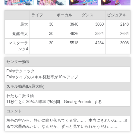
ライフ
ボーカル
ダンス
ビジュアル
最大
30
3940
3060
2148
覚醒最大
30
4926
3824
2684
マスターラ
30
5518
4284
3008
ンク4
センター効果
Fairyテクニック
Fairyタイプのスキル発動率が10％アップ
スキル効果(Lv最大時)
わたもこ振り袖
11秒ごとに30％の確率で5秒間、GreatをPerfectにする
コメント
灰色の空から、静かに降り落ちてくる雪……。本当にきれいね……ま
るで水墨画みたい。なんだか、ずっと見ていられそうだわ……。