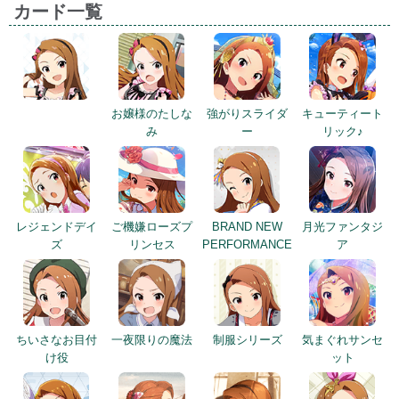
カード一覧
お嬢様のたしな
強がりスライダ
キューティート
み
ー
リック♪
レジェンドデイ
ご機嫌ローズプ
BRAND NEW
月光ファンタジ
ズ
リンセス
PERFORMANCE
ア
ちいさなお目付
一夜限りの魔法
制服シリーズ
気まぐれサンセ
け役
ット