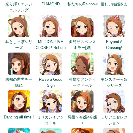
光り輝くエンジ
DIAMOND
私たちのRainbow
優しい織姫さま
ェルソング
耳としっぽシリ
MILLION LIVE
孤島サスペンス
Beyond A
ーズ
CLOSET! Reburn
ホラー[娘]
Crossing!
未知の世界を一
Raise a Good
可憐なアンティ
モンスターっ娘
緒に
Sign
ークドール
シリーズ
Dancing all time!!
ミリカン！アン
悪役？令嬢<令嬢
ミリアニセレク
コール
>
ション