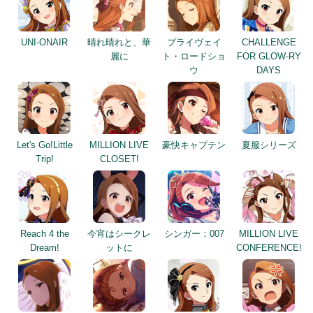
UNI-ONAIR
晴れ晴れと、華
プライヴェイ
CHALLENGE
麗に
ト・ロードショ
FOR GLOW-RY
ウ
DAYS
Let's Go!Little
MILLION LIVE
豪快キャプテン
夏服シリーズ
Trip!
CLOSET!
Reach 4 the
今宵はシークレ
シンガー：007
MILLION LIVE
Dream!
ットに
CONFERENCE!