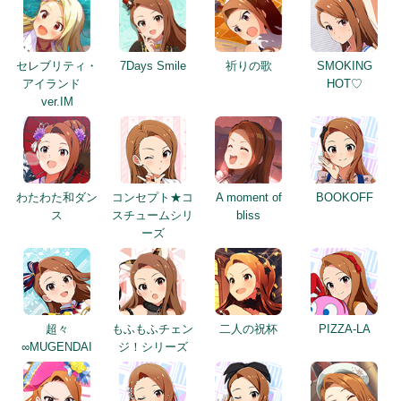
セレブリティ・
7Days Smile
祈りの歌
SMOKING
アイランド
HOT♡
ver.IM
わたわた和ダン
コンセプト★コ
A moment of
BOOKOFF
ス
スチュームシリ
bliss
ーズ
超々
もふもふチェン
二人の祝杯
PIZZA-LA
∞MUGENDAI
ジ！シリーズ