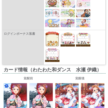
ログインボーナス落書
カード情報（わたわた和ダンス 水瀬 伊織）
覚醒前
覚醒後