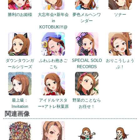
勝利のお姫様
大忘年会×新年会
夢色メルヘンワ
ソナー
in
ンダー
KOTOBUKIY@
ダウンタウンガ
ふわふわ抱きご
SPECIAL SOLO
おりこうしょう
ールシリーズ
こち
RECORDS
ぶ！
最上級：
アイドルマスタ
野菜のことなら
Invitation
ー×アトレ秋葉原
お任せ！
関連画像