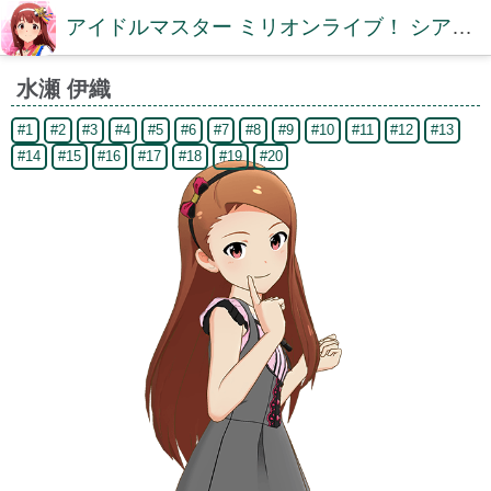
アイドルマスター ミリオンライブ！ シアターデイズDB【ミリシタDB】
水瀬 伊織
#1
#2
#3
#4
#5
#6
#7
#8
#9
#10
#11
#12
#13
#14
#15
#16
#17
#18
#19
#20