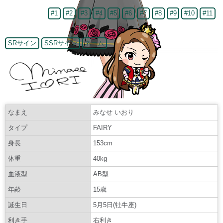
#1
#2
#3
#4
#5
#6
#7
#8
#9
#10
#11
SRサイン
SSRサイン
ネーム
なまえ
みなせ いおり
タイプ
FAIRY
身長
153cm
体重
40kg
血液型
AB型
年齢
15歳
誕生日
5月5日(牡牛座)
利き手
右利き