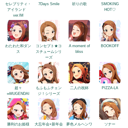
セレブリティ・
7Days Smile
祈りの歌
SMOKING
アイランド
HOT♡
ver.IM
わたわた和ダン
コンセプト★コ
A moment of
BOOKOFF
ス
スチュームシリ
bliss
ーズ
超々
もふもふチェン
二人の祝杯
PIZZA-LA
∞MUGENDAI
ジ！シリーズ
勝利のお姫様
大忘年会×新年会
夢色メルヘンワ
ソナー