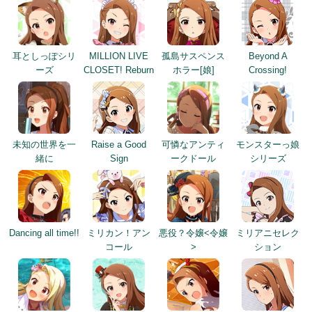
耳としっぽシリ
MILLION LIVE
孤島サスペンス
Beyond A
ーズ
CLOSET! Reburn
ホラー[娘]
Crossing!
未知の世界を一
Raise a Good
可憐なアンティ
モンスターっ娘
緒に
Sign
ークドール
シリーズ
Dancing all time!!
ミリカン！アン
悪役？令嬢<令嬢
ミリアニセレク
コール
>
ション