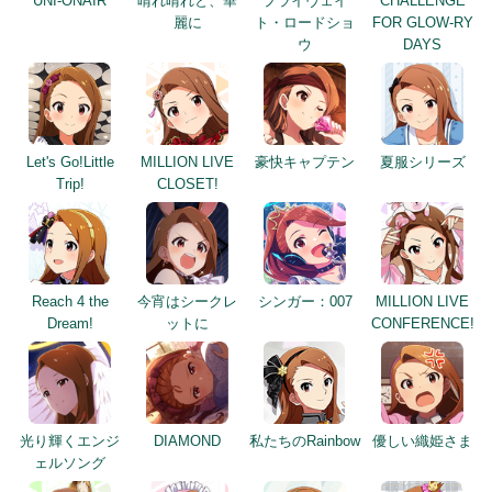
UNI-ONAIR
晴れ晴れと、華
プライヴェイ
CHALLENGE
麗に
ト・ロードショ
FOR GLOW-RY
ウ
DAYS
Let's Go!Little
MILLION LIVE
豪快キャプテン
夏服シリーズ
Trip!
CLOSET!
Reach 4 the
今宵はシークレ
シンガー：007
MILLION LIVE
Dream!
ットに
CONFERENCE!
光り輝くエンジ
DIAMOND
私たちのRainbow
優しい織姫さま
ェルソング