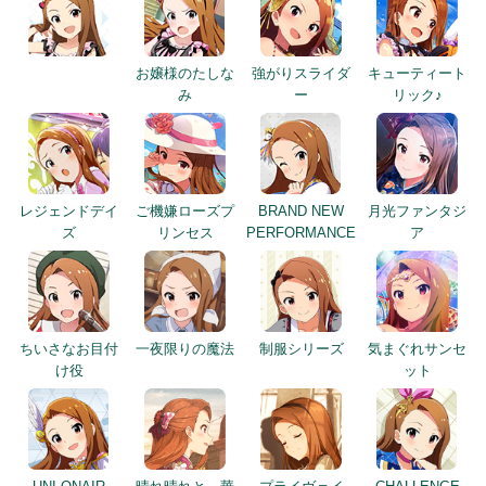
お嬢様のたしな
強がりスライダ
キューティート
み
ー
リック♪
レジェンドデイ
ご機嫌ローズプ
BRAND NEW
月光ファンタジ
ズ
リンセス
PERFORMANCE
ア
ちいさなお目付
一夜限りの魔法
制服シリーズ
気まぐれサンセ
け役
ット