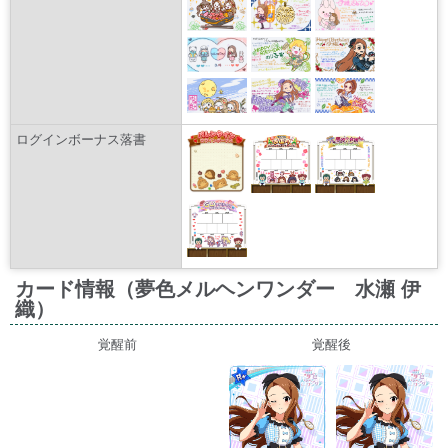
ログインボーナス落書
カード情報（夢色メルヘンワンダー 水瀬 伊
織）
覚醒前
覚醒後