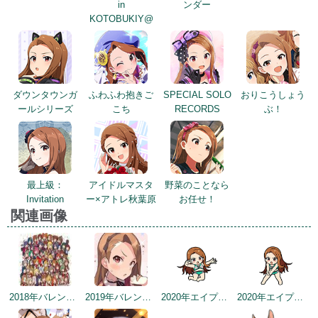
in
ンダー
KOTOBUKIY@
ダウンタウンガ
ふわふわ抱きご
SPECIAL SOLO
おりこうしょう
ールシリーズ
こち
RECORDS
ぶ！
最上級：
アイドルマスタ
野菜のことなら
Invitation
ー×アトレ秋葉原
お任せ！
関連画像
2018年バレンタインデー公式ツイート
2019年バレンタイントップ画面
2020年エイプリルフールネタ
2020年エイプリルフールネタ