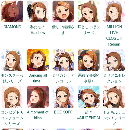
DIAMOND
私たちの
優しい織姫さ
耳としっぽシ
MILLION
Rainbow
ま
リーズ
LIVE
CLOSET!
Reburn
モンスターっ
Dancing all
ミリカン！ア
悪役？令嬢<
ミリアニセレ
娘シリーズ
time!!
ンコール
令嬢>
クション
コンセプト★
A moment of
BOOKOFF
超々
もふもふチェ
コスチューム
bliss
∞MUGENDAI
ンジ！シリー
シリーズ
ズ