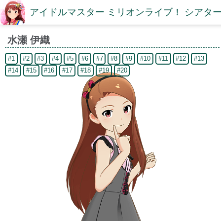
アイドルマスター ミリオンライブ！ シアター
水瀬 伊織
#1
#2
#3
#4
#5
#6
#7
#8
#9
#10
#11
#12
#13
#14
#15
#16
#17
#18
#19
#20