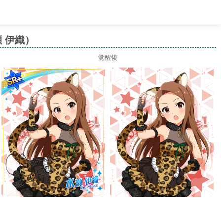
 伊織）
覚醒後