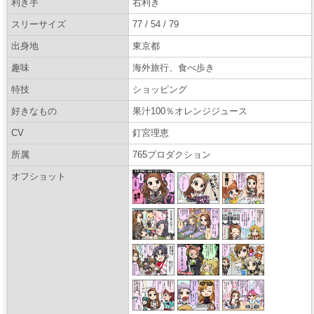
利き手
右利き
スリーサイズ
77 / 54 / 79
出身地
東京都
趣味
海外旅行、食べ歩き
特技
ショッピング
好きなもの
果汁100％オレンジジュース
CV
釘宮理恵
所属
765プロダクション
オフショット