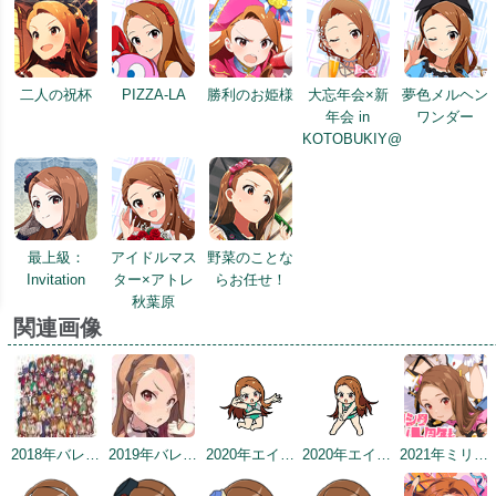
二人の祝杯
PIZZA-LA
勝利のお姫様
大忘年会×新
夢色メルヘン
年会 in
ワンダー
KOTOBUKIY@
最上級：
アイドルマス
野菜のことな
Invitation
ター×アトレ
らお任せ！
秋葉原
関連画像
2018年バレンタインデー公式ツイート
2019年バレンタイントップ画面
2020年エイプリルフールネタ
2020年エイプリルフールネタ
2021年ミリシタ4周年カウントダウン（1日前）