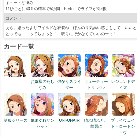
キュートな凄み
11秒ごとに40％の確率で5秒間、Perfectでライフが3回復
コメント
あら。思ったよりワイルドな衣装ね。ほんのり気高い感じもして、いいと
とつでも……ってちょっと！ 取りに行かなくていいのーっ！
カード一覧
お嬢様のたし
強がりスライ
キューティー
レジェンドデ
なみ
ダー
トリック♪
イズ
制服シリーズ
気まぐれサン
UNI-ONAIR
晴れ晴れと、
プライヴェイ
セット
華麗に
ト・ロードシ
ョウ