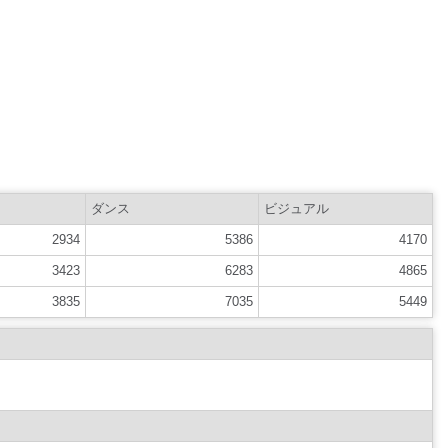
ダンス
ビジュアル
2934
5386
4170
3423
6283
4865
3835
7035
5449