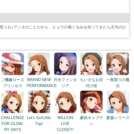
思うわ♪アンタのことだから、ヒョウの着ぐるみを持ってきたら文句のひ
ご機嫌ローズ
BRAND NEW
月光ファンタ
ちいさなお目
一夜限りの魔
プリンセス
PERFORMANCE
ジア
付け役
法
CHALLENGE
Let's Go!Little
MILLION
豪快キャプテ
夏服シリーズ
FOR GLOW-
Trip!
LIVE
ン
RY DAYS
CLOSET!