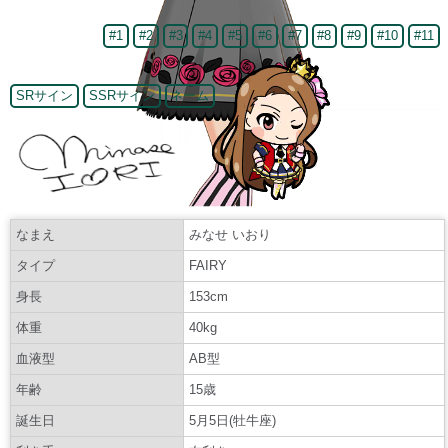
#1
#2
#3
#4
#5
#6
#7
#8
#9
#10
#11
SRサイン
SSRサイン
ネーム
なまえ
みなせ いおり
タイプ
FAIRY
身長
153cm
体重
40kg
血液型
AB型
年齢
15歳
誕生日
5月5日(牡牛座)