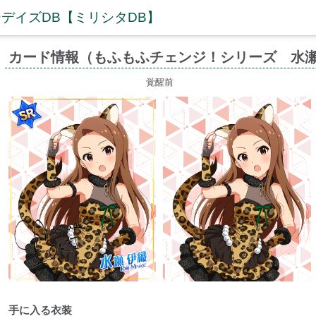
デイズDB【ミリシタDB】
カード情報（もふもふチェンジ！シリーズ 水瀬
覚醒前
手に入る衣装