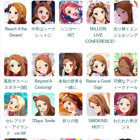
Reach 4 the
今宵はシーク
シンガー：
MILLION
光り輝くエン
Dream!
レットに
007
LIVE
ジェルソング
CONFERENCE!
孤島サスペン
Beyond A
未知の世界を
Raise a Good
可憐なアンテ
スホラー[娘]
Crossing!
一緒に
Sign
ィークドール
セレブリテ
7Days Smile
祈りの歌
SMOKING
わたわた和ダ
ィ・アイラン
HOT♡
ンス
ド ver.IM