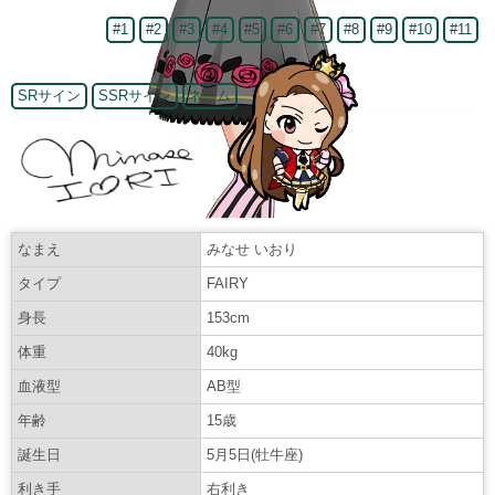
#1
#2
#3
#4
#5
#6
#7
#8
#9
#10
#11
SRサイン
SSRサイン
ネーム
なまえ
みなせ いおり
タイプ
FAIRY
身長
153cm
体重
40kg
血液型
AB型
年齢
15歳
誕生日
5月5日(牡牛座)
利き手
右利き