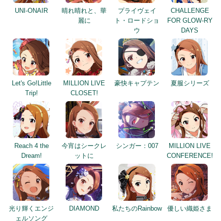
UNI-ONAIR
晴れ晴れと、華
プライヴェイ
CHALLENGE
麗に
ト・ロードショ
FOR GLOW-RY
ウ
DAYS
Let's Go!Little
MILLION LIVE
豪快キャプテン
夏服シリーズ
Trip!
CLOSET!
Reach 4 the
今宵はシークレ
シンガー：007
MILLION LIVE
Dream!
ットに
CONFERENCE!
光り輝くエンジ
DIAMOND
私たちのRainbow
優しい織姫さま
ェルソング