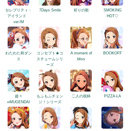
セレブリティ・
7Days Smile
祈りの歌
SMOKING
アイランド
HOT♡
ver.IM
わたわた和ダン
コンセプト★コ
A moment of
BOOKOFF
ス
スチュームシリ
bliss
ーズ
超々
もふもふチェン
二人の祝杯
PIZZA-LA
∞MUGENDAI
ジ！シリーズ