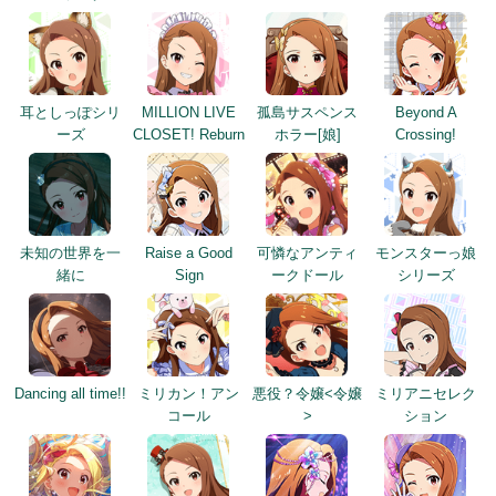
耳としっぽシリ
MILLION LIVE
孤島サスペンス
Beyond A
ーズ
CLOSET! Reburn
ホラー[娘]
Crossing!
未知の世界を一
Raise a Good
可憐なアンティ
モンスターっ娘
緒に
Sign
ークドール
シリーズ
Dancing all time!!
ミリカン！アン
悪役？令嬢<令嬢
ミリアニセレク
コール
>
ション