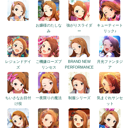
お嬢様のたしな
強がりスライダ
キューティート
み
ー
リック♪
レジェンドデイ
ご機嫌ローズプ
BRAND NEW
月光ファンタジ
ズ
リンセス
PERFORMANCE
ア
ちいさなお目付
一夜限りの魔法
制服シリーズ
気まぐれサンセ
け役
ット