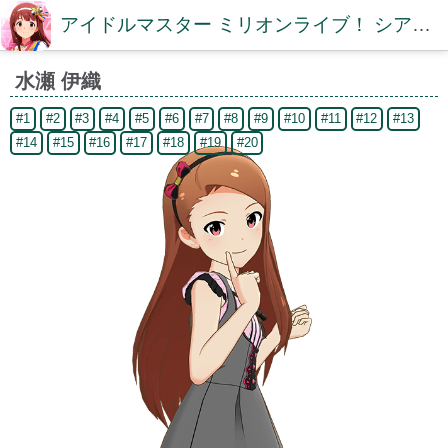
アイドルマスター ミリオンライブ！ シアターデイズDB【ミリシタDB】
水瀬 伊織
#1
#2
#3
#4
#5
#6
#7
#8
#9
#10
#11
#12
#13
#14
#15
#16
#17
#18
#19
#20