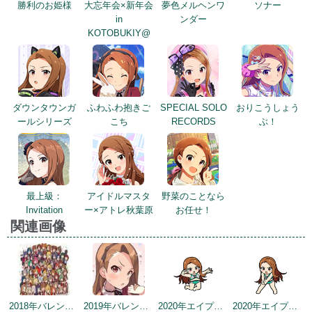
勝利のお姫様
大忘年会×新年会
夢色メルヘンワ
ソナー
in
ンダー
KOTOBUKIY@
ダウンタウンガ
ふわふわ抱きご
SPECIAL SOLO
おりこうしょう
ールシリーズ
こち
RECORDS
ぶ！
最上級：
アイドルマスタ
野菜のことなら
Invitation
ー×アトレ秋葉原
お任せ！
関連画像
2018年バレンタインデー公式ツイート
2019年バレンタイントップ画面
2020年エイプリルフールネタ
2020年エイプリルフールネタ