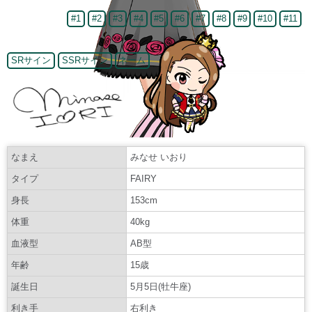
#1
#2
#3
#4
#5
#6
#7
#8
#9
#10
#11
SRサイン
SSRサイン
ネーム
なまえ
みなせ いおり
タイプ
FAIRY
身長
153cm
体重
40kg
血液型
AB型
年齢
15歳
誕生日
5月5日(牡牛座)
利き手
右利き