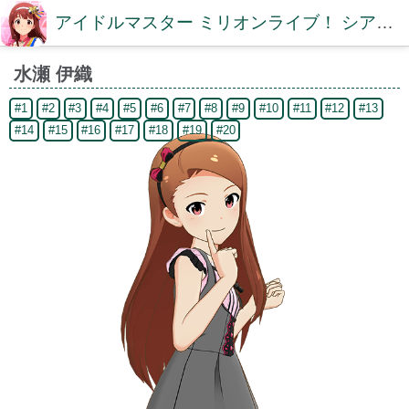
アイドルマスター ミリオンライブ！ シアターデイズDB【ミリシタDB】
水瀬 伊織
#1
#2
#3
#4
#5
#6
#7
#8
#9
#10
#11
#12
#13
#14
#15
#16
#17
#18
#19
#20