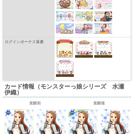
ログインボーナス落書
カード情報（モンスターっ娘シリーズ 水瀬
伊織）
覚醒前
覚醒後