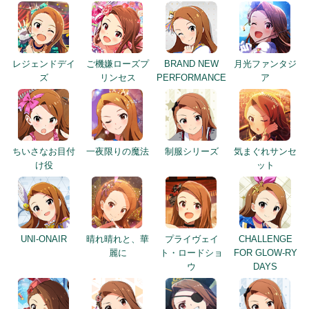
レジェンドデイ
ご機嫌ローズプ
BRAND NEW
月光ファンタジ
ズ
リンセス
PERFORMANCE
ア
ちいさなお目付
一夜限りの魔法
制服シリーズ
気まぐれサンセ
け役
ット
UNI-ONAIR
晴れ晴れと、華
プライヴェイ
CHALLENGE
麗に
ト・ロードショ
FOR GLOW-RY
ウ
DAYS