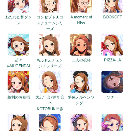
わたわた和ダン
コンセプト★コ
A moment of
BOOKOFF
ス
スチュームシリ
bliss
ーズ
超々
もふもふチェン
二人の祝杯
PIZZA-LA
∞MUGENDAI
ジ！シリーズ
勝利のお姫様
大忘年会×新年会
夢色メルヘンワ
ソナー
in
ンダー
KOTOBUKIY@