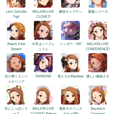
Let's Go!Little
MILLION LIVE
豪快キャプテン
夏服シリーズ
Trip!
CLOSET!
Reach 4 the
今宵はシークレ
シンガー：007
MILLION LIVE
Dream!
ットに
CONFERENCE!
光り輝くエンジ
DIAMOND
私たちのRainbow
優しい織姫さま
ェルソング
耳としっぽシリ
MILLION LIVE
孤島サスペンス
Beyond A
ーズ
CLOSET! Reburn
ホラー[娘]
Crossing!