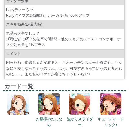
センター効果
Fairyディーヴァ
Fairyタイプのみ編成時、ボーカル値が65％アップ
スキル効果(Lv最大時)
気品も大事でしょ？
10秒ごとに65％の確率で9秒間、他のスキルのスコア・コンボボーナ
スの効果量を4%プラス
コメント
困ったわ。伊織ちゃんが着ると、こわーいモンスターの衣装も、こん
なに可愛くなっちゃうのよね。はぁ。可愛すぎるっていうのも考えも
のね……。また私のファンが増えちゃうじゃない♪
カード一覧
お嬢様のたしな
強がりスライダ
キューティート
み
ー
リック♪