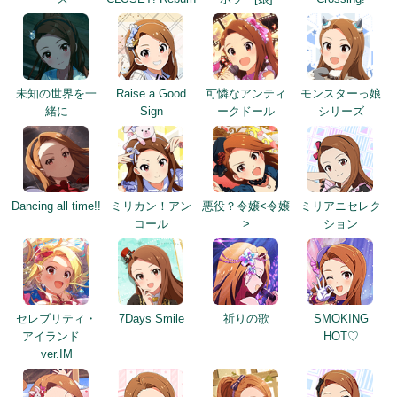
未知の世界を一
Raise a Good
可憐なアンティ
モンスターっ娘
緒に
Sign
ークドール
シリーズ
Dancing all time!!
ミリカン！アン
悪役？令嬢<令嬢
ミリアニセレク
コール
>
ション
セレブリティ・
7Days Smile
祈りの歌
SMOKING
アイランド
HOT♡
ver.IM