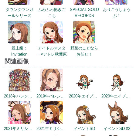
ダウンタウンガ
ふわふわ抱きご
SPECIAL SOLO
おりこうしょう
ールシリーズ
こち
RECORDS
ぶ！
最上級：
アイドルマスタ
野菜のことなら
Invitation
ー×アトレ秋葉原
お任せ！
関連画像
2018年バレンタインデー公式ツイート
2019年バレンタイントップ画面
2020年エイプリルフールネタ
2020年エイプリルフールネタ
2021年ミリシタ4周年カウントダウン（1日前）
2021年ミリシタ4周年トップ画面
イベントSD
イベントSD #2