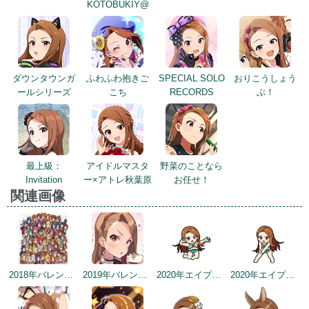
KOTOBUKIY@
ダウンタウンガ
ふわふわ抱きご
SPECIAL SOLO
おりこうしょう
ールシリーズ
こち
RECORDS
ぶ！
最上級：
アイドルマスタ
野菜のことなら
Invitation
ー×アトレ秋葉原
お任せ！
関連画像
2018年バレンタインデー公式ツイート
2019年バレンタイントップ画面
2020年エイプリルフールネタ
2020年エイプリルフールネタ