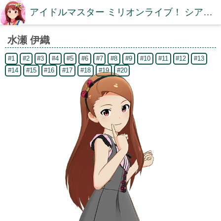
アイドルマスター ミリオンライブ！ シアターデイズDB【ミリシタDB】
水瀬 伊織
#1
#2
#3
#4
#5
#6
#7
#8
#9
#10
#11
#12
#13
#14
#15
#16
#17
#18
#19
#20