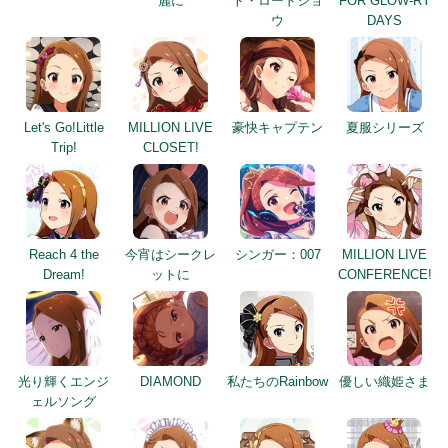
麗に
ト・ロードショ
FOR GLOW-RY
ウ
DAYS
Let's Go!Little
MILLION LIVE
豪快キャプテン
夏服シリーズ
Trip!
CLOSET!
Reach 4 the
今宵はシークレ
シンガー：007
MILLION LIVE
Dream!
ットに
CONFERENCE!
光り輝くエンジ
DIAMOND
私たちのRainbow
優しい織姫さま
ェルソング