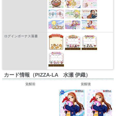
ログインボーナス落書
カード情報（PIZZA-LA 水瀬 伊織）
覚醒前
覚醒後