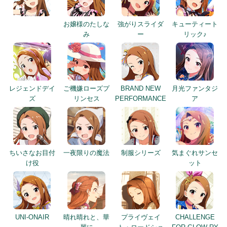
お嬢様のたしな
強がりスライダ
キューティート
み
ー
リック♪
レジェンドデイ
ご機嫌ローズプ
BRAND NEW
月光ファンタジ
ズ
リンセス
PERFORMANCE
ア
ちいさなお目付
一夜限りの魔法
制服シリーズ
気まぐれサンセ
け役
ット
UNI-ONAIR
晴れ晴れと、華
プライヴェイ
CHALLENGE