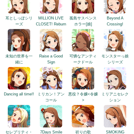
耳としっぽシリ
MILLION LIVE
孤島サスペンス
Beyond A
ーズ
CLOSET! Reburn
ホラー[娘]
Crossing!
未知の世界を一
Raise a Good
可憐なアンティ
モンスターっ娘
緒に
Sign
ークドール
シリーズ
Dancing all time!!
ミリカン！アン
悪役？令嬢<令嬢
ミリアニセレク
コール
>
ション
セレブリティ・
7Days Smile
祈りの歌
SMOKING