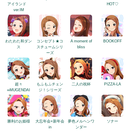
アイランド
HOT♡
ver.IM
わたわた和ダン
コンセプト★コ
A moment of
BOOKOFF
ス
スチュームシリ
bliss
ーズ
超々
もふもふチェン
二人の祝杯
PIZZA-LA
∞MUGENDAI
ジ！シリーズ
勝利のお姫様
大忘年会×新年会
夢色メルヘンワ
ソナー
in
ンダー