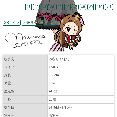
#1
#2
#3
#4
#5
#6
#7
#8
#9
#10
#11
SRサイン
SSRサイン
ネーム
なまえ
みなせ いおり
タイプ
FAIRY
身長
153cm
体重
40kg
血液型
AB型
年齢
15歳
誕生日
5月5日(牡牛座)
利き手
右利き