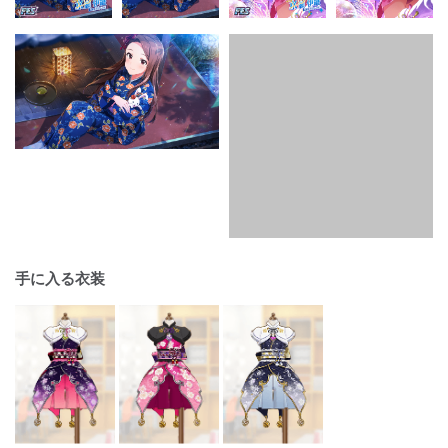
手に入る衣装
入手時
マスターランク4
マスターランク5
ライフ
ボーカル
ダンス
ビジュアル
最大
40
5120
7600
2552