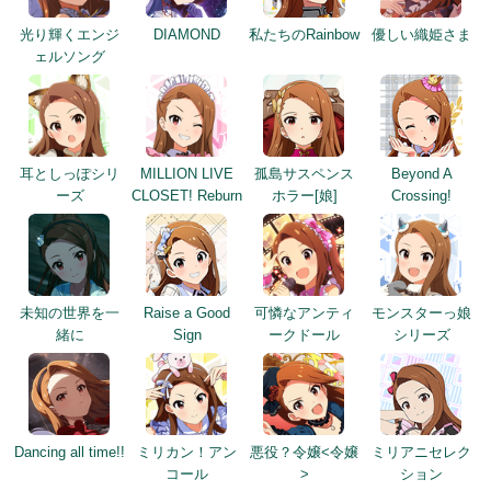
耳としっぽシリ
MILLION LIVE
孤島サスペンス
Beyond A
ーズ
CLOSET! Reburn
ホラー[娘]
Crossing!
未知の世界を一
Raise a Good
可憐なアンティ
モンスターっ娘
緒に
Sign
ークドール
シリーズ
Dancing all time!!
ミリカン！アン
悪役？令嬢<令嬢
ミリアニセレク
コール
>
ション