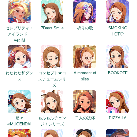
セレブリティ・
7Days Smile
祈りの歌
SMOKING
アイランド
HOT♡
ver.IM
わたわた和ダン
コンセプト★コ
A moment of
BOOKOFF
ス
スチュームシリ
bliss
ーズ
超々
もふもふチェン
二人の祝杯
PIZZA-LA
∞MUGENDAI
ジ！シリーズ
勝利のお姫様
大忘年会×新年会
夢色メルヘンワ
ソナー
in
ンダー