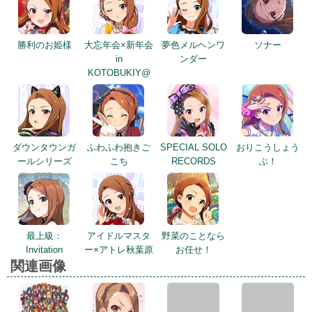
KOTOBUKIY@
ダウンタウンガ
ふわふわ抱きご
SPECIAL SOLO
おりこうしょう
ールシリーズ
こち
RECORDS
ぶ！
最上級：
アイドルマスタ
野菜のことなら
Invitation
ー×アトレ秋葉原
お任せ！
関連画像
2018年バレンタインデー公式ツイート
2019年バレンタイントップ画面
2020年エイプリルフールネタ
2020年エイプリルフールネタ