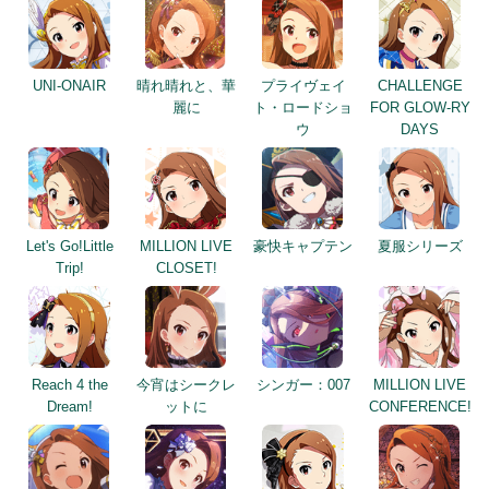
麗に
ト・ロードショ
FOR GLOW-RY
ウ
DAYS
Let's Go!Little
MILLION LIVE
豪快キャプテン
夏服シリーズ
Trip!
CLOSET!
Reach 4 the
今宵はシークレ
シンガー：007
MILLION LIVE
Dream!
ットに
CONFERENCE!
光り輝くエンジ
DIAMOND
私たちのRainbow
優しい織姫さま
ェルソング