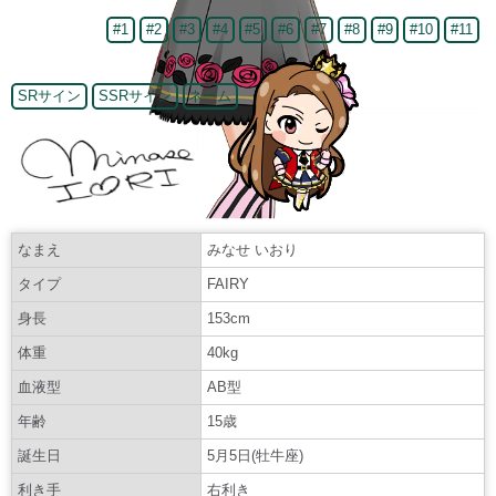
#1
#2
#3
#4
#5
#6
#7
#8
#9
#10
#11
SRサイン
SSRサイン
ネーム
なまえ
みなせ いおり
タイプ
FAIRY
身長
153cm
体重
40kg
血液型
AB型
年齢
15歳
誕生日
5月5日(牡牛座)
利き手
右利き