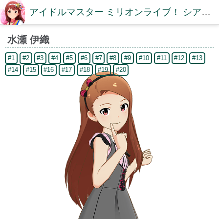
アイドルマスター ミリオンライブ！ シアターデイズDB【ミリシタDB】
水瀬 伊織
#1
#2
#3
#4
#5
#6
#7
#8
#9
#10
#11
#12
#13
#14
#15
#16
#17
#18
#19
#20