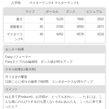
覚醒最大
40
5760
8550
2872
マスターラ
40
6452
9578
3216
ンク4
センター効果
Fairyパフォーマー
Fairyタイプのみ編成時、ダンス値が95％アップ
スキル効果(Lv最大時)
月うさぎの饗宴
11秒ごとに40％の確率で6秒間、コンボボーナスが28％アップ
コメント
ねえ見て{Producer}。お月様が、とってもきれい……。たまには、こ
んな風にのんびりするのも悪くないわね♪あんたも、こっちに来て座
ったら？
カード一覧