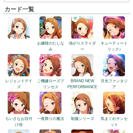
お嬢様のたしな
強がりスライダ
キューティート
み
ー
リック♪
レジェンドデイ
ご機嫌ローズプ
BRAND NEW
月光ファンタジ
ズ
リンセス
PERFORMANCE
ア
ちいさなお目付
一夜限りの魔法
制服シリーズ
気まぐれサンセ
け役
ット
UNI-ONAIR
晴れ晴れと、華
プライヴェイ
CHALLENGE